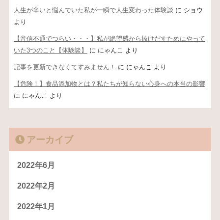
人生が辛いと悩んでいた私が一瞬で人生変わった体験談
に
ショウ
より
【音信不通でつらい・・・】私が絶望感から抜けだすためにやって
いた3つのこと【体験談】
に
にゃんこ
より
記事を更新できなくてすみません！
に
にゃんこ
より
【危険！】食品添加物とは？私たちが知らない心身への本当の影響
に
にゃんこ
より
アーカイブ
2022年6月
2022年2月
2022年1月