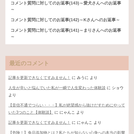
コメント質問に対してのお返事(143)～愛犬さんへのお返事
～
コメント質問に対してのお返事(142)～Kさんへのお返事～
コメント質問に対してのお返事(141)～まりさんへのお返事
～
最近のコメント
記事を更新できなくてすみません！
に
みうに
より
人生が辛いと悩んでいた私が一瞬で人生変わった体験談
に
ショウ
より
【音信不通でつらい・・・】私が絶望感から抜けだすためにやって
いた3つのこと【体験談】
に
にゃんこ
より
記事を更新できなくてすみません！
に
にゃんこ
より
【危険！】食品添加物とは？私たちが知らない心身への本当の影響