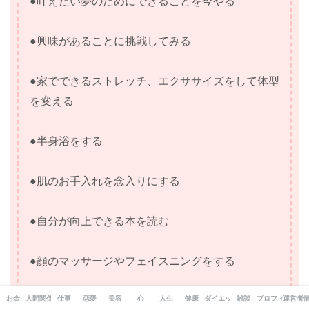
●叶えたい夢のためにできることを今やる
●興味があることに挑戦してみる
●家でできるストレッチ、エクササイズをして体型
を変える
●半身浴をする
●肌のお手入れを念入りにする
●自分が向上できる本を読む
●顔のマッサージやフェイスニングをする
お金
人間関係
仕事
恋愛
美容
心
人生
健康
ダイエット
雑談
プロフィール
運営者
etc・・・