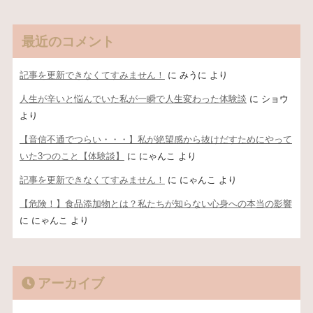
最近のコメント
記事を更新できなくてすみません！
に
みうに
より
人生が辛いと悩んでいた私が一瞬で人生変わった体験談
に
ショウ
より
【音信不通でつらい・・・】私が絶望感から抜けだすためにやって
いた3つのこと【体験談】
に
にゃんこ
より
記事を更新できなくてすみません！
に
にゃんこ
より
【危険！】食品添加物とは？私たちが知らない心身への本当の影響
に
にゃんこ
より
アーカイブ