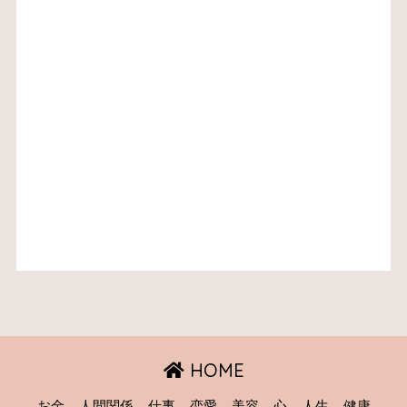
HOME
お金
人間関係
仕事
恋愛
美容
心
人生
健康