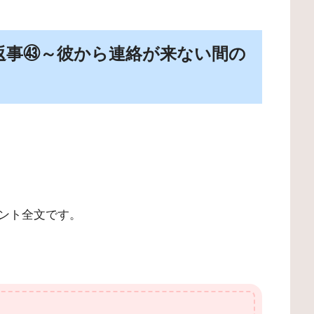
返事㊸～彼から連絡が来ない間の
ント全文です。