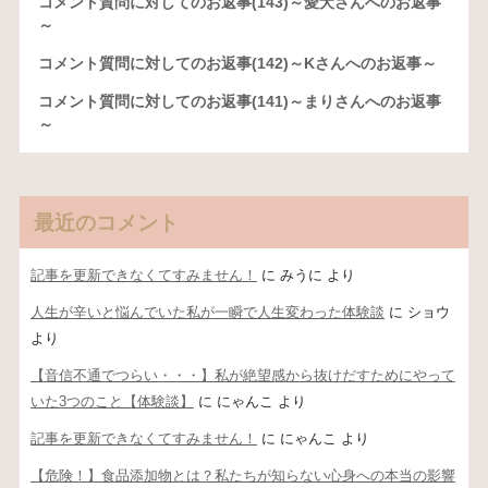
コメント質問に対してのお返事(143)～愛犬さんへのお返事
～
コメント質問に対してのお返事(142)～Kさんへのお返事～
コメント質問に対してのお返事(141)～まりさんへのお返事
～
最近のコメント
記事を更新できなくてすみません！
に
みうに
より
人生が辛いと悩んでいた私が一瞬で人生変わった体験談
に
ショウ
より
【音信不通でつらい・・・】私が絶望感から抜けだすためにやって
いた3つのこと【体験談】
に
にゃんこ
より
記事を更新できなくてすみません！
に
にゃんこ
より
【危険！】食品添加物とは？私たちが知らない心身への本当の影響