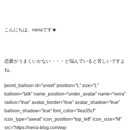
こんにちは、neiraです★
恋愛がうまくいかない・・・と悩んでいると苦しいですよ
ね。
[word_balloon id=”unset” position=”L” size=”L”
balloon=”talk” name_position=”under_avatar” name=”neira”
radius=”true” avatar_border=”true” avatar_shadow=”true”
balloon_shadow=”true” font_color=”#ea35cf”
icon_type=”sweat” icon_position=”top_left” icon_size=”M”
src=”https://neira-blog.com/wp-