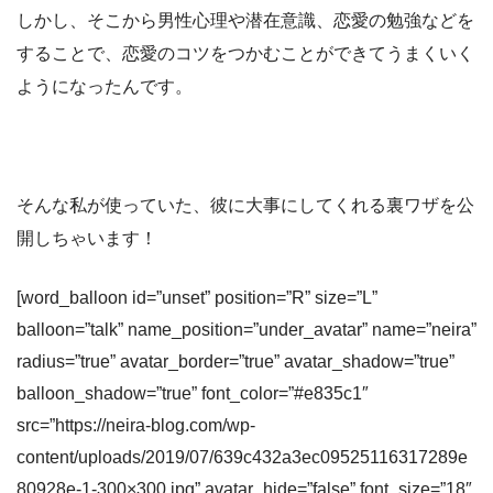
しかし、そこから男性心理や潜在意識、恋愛の勉強などを
することで、恋愛のコツをつかむことができてうまくいく
ようになったんです。
そんな私が使っていた、彼に大事にしてくれる裏ワザを公
開しちゃいます！
[word_balloon id=”unset” position=”R” size=”L”
balloon=”talk” name_position=”under_avatar” name=”neira”
radius=”true” avatar_border=”true” avatar_shadow=”true”
balloon_shadow=”true” font_color=”#e835c1″
src=”https://neira-blog.com/wp-
content/uploads/2019/07/639c432a3ec09525116317289e
80928e-1-300×300.jpg” avatar_hide=”false” font_size=”18″