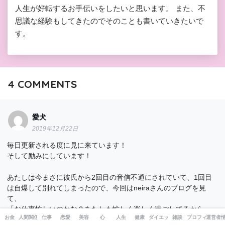
人生が好転するお手伝いをしたいと思います。 また、不
思議な経験もしてきたのでそのことも書いていきたいで
す。
4
COMMENTS
愛犬
2019年12月22日
毎日更新される度に見に来ています！
そして励みにしています！
あたしは今まさに彼氏から2回目の音信不通にされていて、1回目
は自爆して別れてしまったので、今回はneiraさんのブログを見
て、
「お仕事忙しいのかな？あたしも忙しく楽しく過ごしてるから、
お金
人間関係
仕事
恋愛
美容
心
人生
健康
ダイエット
雑談
プロフィール
運営者
気にせず頑張ってね！落ち着いたらデートしようね」