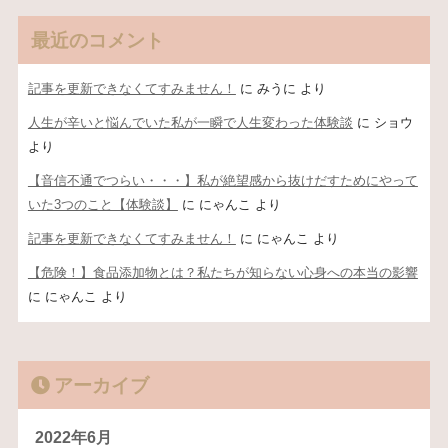
最近のコメント
記事を更新できなくてすみません！
に
みうに
より
人生が辛いと悩んでいた私が一瞬で人生変わった体験談
に
ショウ
より
【音信不通でつらい・・・】私が絶望感から抜けだすためにやって
いた3つのこと【体験談】
に
にゃんこ
より
記事を更新できなくてすみません！
に
にゃんこ
より
【危険！】食品添加物とは？私たちが知らない心身への本当の影響
に
にゃんこ
より
アーカイブ
2022年6月