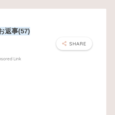
返事(57)
sored Link